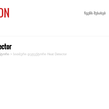
ON
ᲩᲕᲔᲜᲡ ᲨᲔᲡᲐᲮᲔᲑ
ctor
ქტორი
>
სითბური დეტექტორი Heat Detector